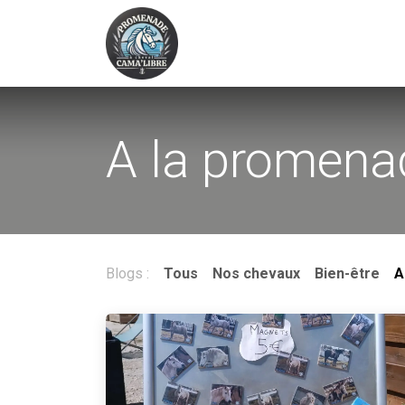
Se rendre au contenu
Accueil
Promenades et tarifs
A la promena
Blogs :
Tous
Nos chevaux
Bien-être
A