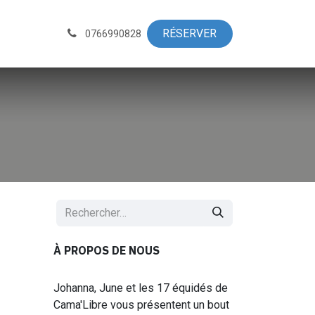
Actus
RÉSERVE​​R​​​​
0766990828
À PROPOS DE NOUS
Johanna, June et les 17 équidés de
Cama'Libre vous présentent un bout