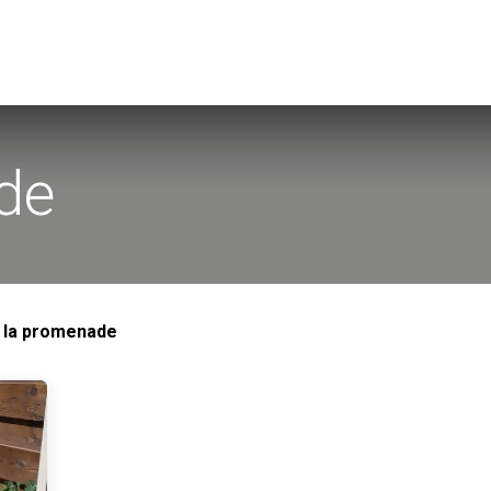
Weekend et Randonnées
Shooting Photos
Contactez-nous
de
 la promenade