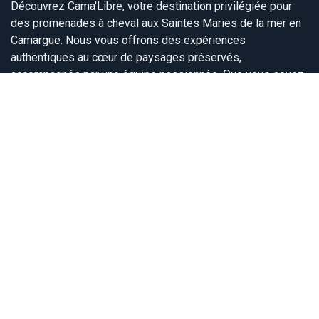
Découvrez Cama'Libre, votre destination privilégiée pour
des promenades à cheval aux Saintes Maries de la mer en
Camargue. Nous vous offrons des expériences
authentiques au cœur de paysages préservés,
accompagnés par une équipe passionnée. Que vous soyez
novice ou cavalier expérimenté, notre objectif est de vous
faire vivre des moments inoubliables dans cette région
riche en nature et en traditions. Rejoignez nous pour une
aventure unique en Camargue !
Rejoignez nous
Contactez nous
promenade.camalibre@gmail.com
0766990828