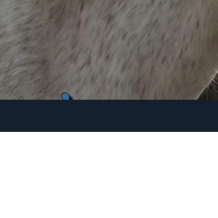
Liens utiles
Promenade à c
Page d'accueil
Découvrez Cama'Libr
Les promenades à
promenades à cheval
cheval
Camargue. Nous vou
Weekend et
cœur de paysages p
randonnées
passionnée. Que vou
Shooting photos
notre objectif est d