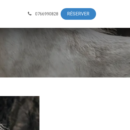
Actus
RÉSERVE​​R​​​​
0766990828