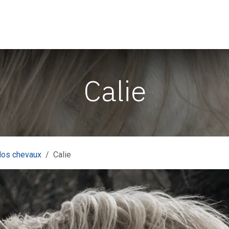
Weekend et Randonnées
Shooting Photos
Contactez-nous
Calie
os chevaux
Calie