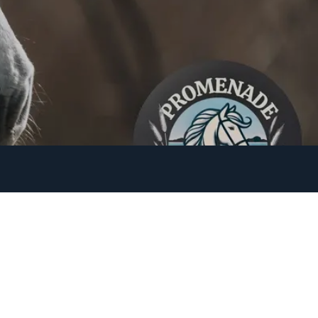
ejoignez nous
Contactez nous
promenade.camalibre@gmail.com
0766990828