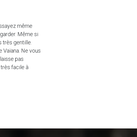
N’essayez même
 garder. Même si
très gentille.
te Vaïana. Ne vous
 laisse pas
très facile à