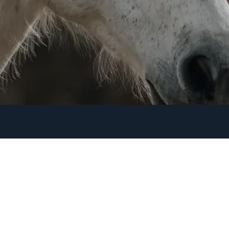
heval Cama'Libre
R
e, votre destination privilégiée pour des
 aux Saintes Maries de la mer en
s offrons des expériences authentiques au
réservés, accompagnés par une équipe
s soyez novice ou cavalier expérimenté,
e vous faire vivre des moments inoubliables